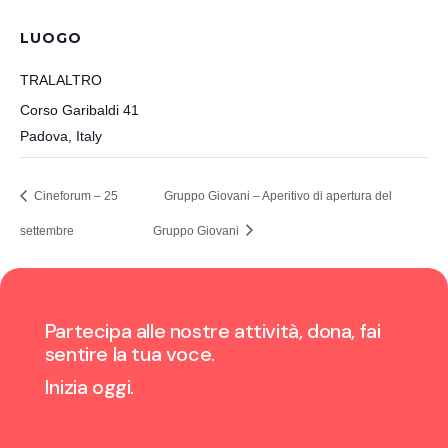
LUOGO
TRALALTRO
Corso Garibaldi 41
Padova
,
Italy
Cineforum – 25
Gruppo Giovani – Aperitivo di apertura del
settembre
Gruppo Giovani
Partecipa alle nostre attività, dona, fai
sentire la tua voce.
Inizia oggi.