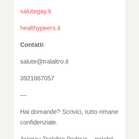
salutegay.it
healthypeers.it
Contatti
salute@tralaltro.it
3921867057
—
Hai domande? Scrivici, tutto rimane
confidenziale.
Arcigay Tralaltro Padova – perché