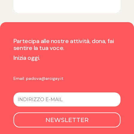
Partecipa alle nostre attività, dona, fai
sentire la tua voce.
Inizia oggi.
Email:
padova@arcigay.it
NEWSLETTER