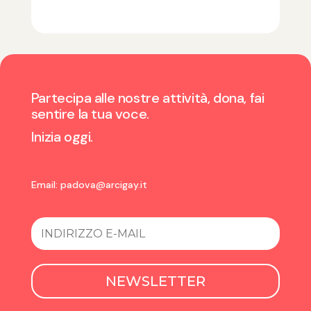
Partecipa alle nostre attività, dona, fai
sentire la tua voce.
Inizia oggi.
Email:
padova@arcigay.it
NEWSLETTER