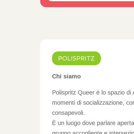
POLISPRITZ
Chi siamo
Polispritz Queer è lo spazio di
momenti di socializzazione, co
consapevoli.
È un luogo dove parlare apertame
gruppo accogliente e interseziona