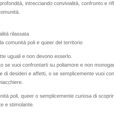
ofondità, intrecciando convivialità, confronto e rif
 comunità.
lità rilassata
a comunità poli e queer del territorio
utte uguali e non devono esserlo.
usto se vuoi confrontarti su poliamore e non monoga
e di desideri e affetti, o se semplicemente vuoi c
hiacchiere.
nità poli, queer o semplicemente curiosə di scoprire
te e stimolante.