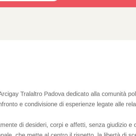
 Arcigay Tralaltro Padova dedicato alla comunità po
nfronto e condivisione di esperienze legate alle r
nte di desideri, corpi e affetti, senza giudizio e c
le, che mette al centro il rispetto, la libertà di sce