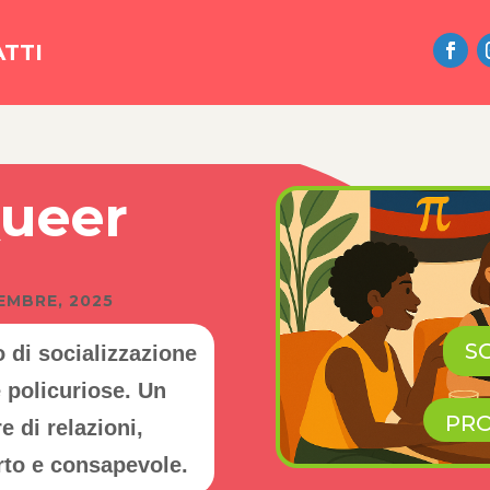
TTI
Queer
MBRE, 2025
SC
o di socializzazione
policuriose. Un
PRO
 di relazioni,
erto e consapevole.