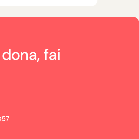
 dona, fai
057