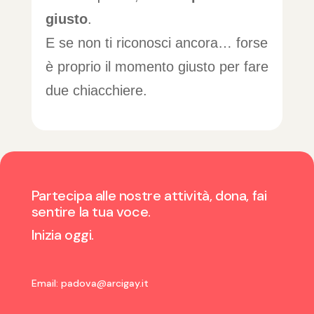
giusto
.
E se non ti riconosci ancora… forse
è proprio il momento giusto per fare
due chiacchiere.
Partecipa alle nostre attività, dona, fai
sentire la tua voce.
Inizia oggi.
Email:
padova@arcigay.it