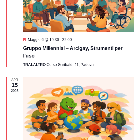
Segnalati
Maggio 6 @ 19:30
-
22:00
Gruppo Millennial – Arcigay, Strumenti per
l’uso
TRALALTRO
Corso Garibaldi 41, Padova
APR
15
2026