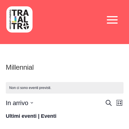
Millennial
Non ci sono eventi previsti.
Eventi
Ev
In arrivo
Cerca
Lista
Vis
Ricerc
Seleziona
Na
e
Ultimi eventi | Eventi
la
viste