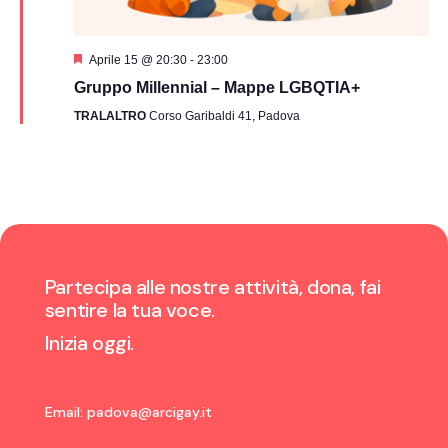
Segnalati
Aprile 15 @ 20:30
-
23:00
Gruppo Millennial – Mappe LGBQTIA+
TRALALTRO
Corso Garibaldi 41, Padova
Partecipa alle nostre attività, dona, fai
sentire la tua voce.
Inizia oggi.
Email:
padova@arcigay.it