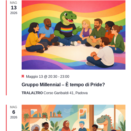
Navig
data.
MAG
13
2026
Segnalati
Maggio 13 @ 20:30
-
23:00
Gruppo Millennial – È tempo di Pride?
TRALALTRO
Corso Garibaldi 41, Padova
MAG
6
2026