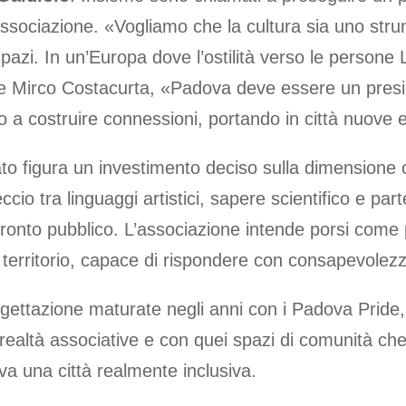
ll’associazione. «Vogliamo che la cultura sia uno str
spazi. In un’Europa dove l’ostilità verso le person
ente Mirco Costacurta, «Padova deve essere un pres
no a costruire connessioni, portando in città nuove
ato figura un investimento deciso sulla dimensione 
ntreccio tra linguaggi artistici, sapere scientifico e p
nfronto pubblico. L’associazione intende porsi come 
ul territorio, capace di rispondere con consapevolez
gettazione maturate negli anni con i Padova Pride, 
e realtà associative e con quei spazi di comunità che
a una città realmente inclusiva.