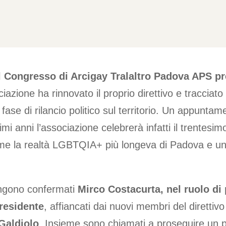
l Congresso di Arcigay Tralaltro Padova APS pr
ociazione ha rinnovato il proprio direttivo e tracciat
fase di rilancio politico sul territorio. Un appunta
imi anni l’associazione celebrerà infatti il trentesim
e la realtà LGBTQIA+ più longeva di Padova e un 
engono confermati
Mirco Costacurta, nel ruolo di 
presidente
, affiancati dai nuovi membri del direttiv
Galdiolo
. Insieme sono chiamati a proseguire un 