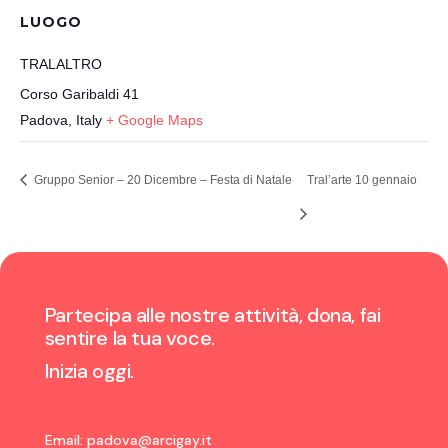
LUOGO
TRALALTRO
Corso Garibaldi 41
Padova
,
Italy
+ Google Maps
Gruppo Senior – 20 Dicembre – Festa di Natale
Tral’arte 10 gennaio
Partecipa alle nostre attività, dona, fai
sentire la tua voce.
Inizia oggi.
Email:
padova@arcigay.it