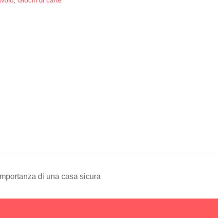
avolo
,
Giochi di carte
importanza di una casa sicura