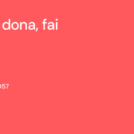
 dona, fai
057