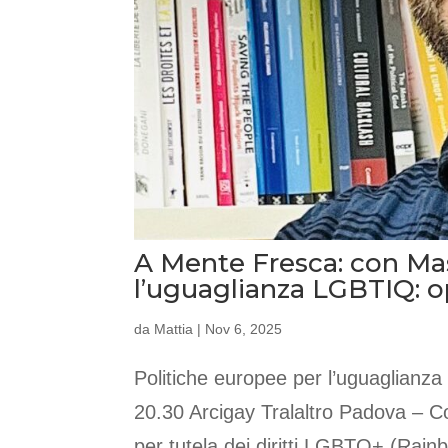
A Mente Fresca: con Ma
l’uguaglianza LGBTIQ: op
da
Mattia
|
Nov 6, 2025
Politiche europee per l’uguaglianza
20.30 Arcigay Tralaltro Padova – Co
per tutela dei diritti LGBTQ+ (Rain