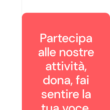
Partecipa
alle nostre
attività,
dona, fai
sentire la
tua voce.