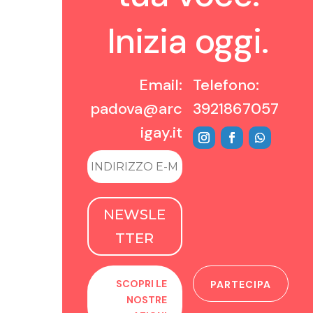
Inizia oggi.
Email:
Telefono:
padova@arc
3921867057
igay.it
NEWSLE
TTER
SCOPRI LE
PARTECIPA
NOSTRE